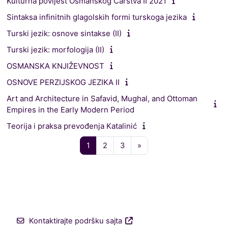
Kulturna povijest Osmanskog Carstva II 2021
Sintaksa infinitnih glagolskih formi turskoga jezika
Turski jezik: osnove sintakse (II)
Turski jezik: morfologija (II)
OSMANSKA KNJIŽEVNOST
OSNOVE PERZIJSKOG JEZIKA II
Art and Architecture in Safavid, Mughal, and Ottoman
Empires in the Early Modern Period
Teorija i praksa prevođenja Katalinić
Stranica 1
Stranica 2
Stranica 3
Sledeća stranica
1
2
3
»
Kontaktirajte podršku sajta