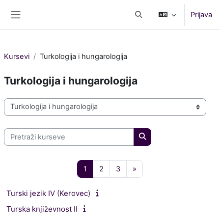
Idi na glavni sadržaj
Prijava
Uključi/isključi polje za p
Bočni panel
Kursevi
Turkologija i hungarologija
Turkologija i hungarologija
Kategorije kurseva
Pretraži kurseve
Pretraži kurseve
Stranica 1
Stranica 2
Stranica 3
Sledeća stranica
1
2
3
»
Turski jezik IV (Kerovec)
Turska književnost II