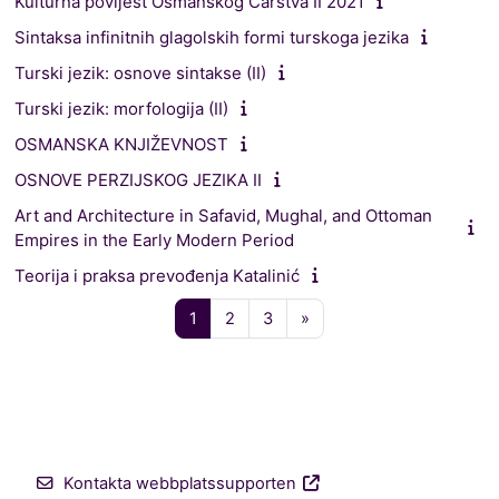
Kulturna povijest Osmanskog Carstva II 2021
Sintaksa infinitnih glagolskih formi turskoga jezika
Turski jezik: osnove sintakse (II)
Turski jezik: morfologija (II)
OSMANSKA KNJIŽEVNOST
OSNOVE PERZIJSKOG JEZIKA II
Art and Architecture in Safavid, Mughal, and Ottoman
Empires in the Early Modern Period
Teorija i praksa prevođenja Katalinić
Sida 1
Sida 2
Sida 3
Nästa sida
1
2
3
»
Kontakta webbplatssupporten