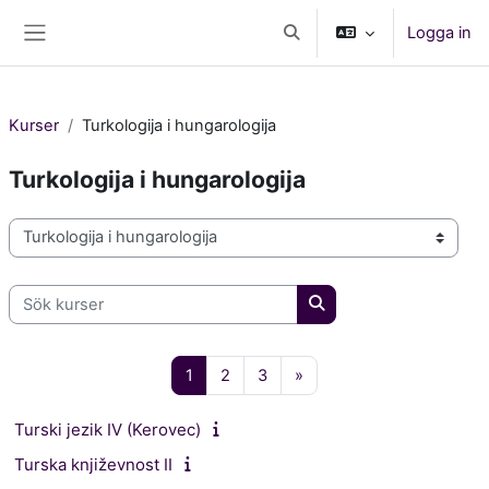
Gå direkt till huvudinnehåll
Logga in
Växla sökinmatning
Sidopanel
Kurser
Turkologija i hungarologija
Turkologija i hungarologija
Kurskategorier
Sök kurser
Sök kurser
Sida 1
Sida 2
Sida 3
Nästa sida
1
2
3
»
Turski jezik IV (Kerovec)
Turska književnost II