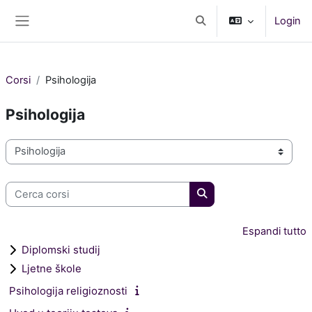
Vai al contenuto principale
Login
Attiva/disattiva input di r
Pannello laterale
Corsi
Psihologija
Psihologija
Categorie di corso
Cerca corsi
Cerca corsi
Espandi tutto
Diplomski studij
Ljetne škole
Psihologija religioznosti