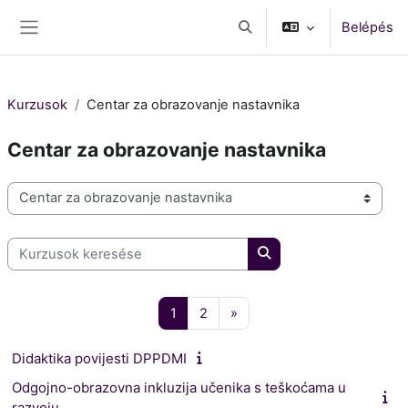
Tovább a fő tartalomhoz
Belépés
Keresési bemeneti adatok 
Oldalpanel
Kurzusok
Centar za obrazovanje nastavnika
Centar za obrazovanje nastavnika
Kurzuskategóriák
Kurzusok keresése
Kurzusok keresése
1 oldal
2 oldal
Következő oldal
1
2
»
Didaktika povijesti DPPDMI
Odgojno-obrazovna inkluzija učenika s teškoćama u
razvoju