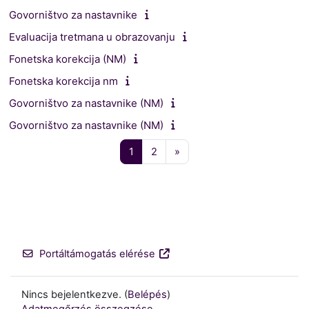
Govorništvo za nastavnike
Evaluacija tretmana u obrazovanju
Fonetska korekcija (NM)
Fonetska korekcija nm
Govorništvo za nastavnike (NM)
Govorništvo za nastavnike (NM)
1 oldal
2 oldal
Következő oldal
1
2
»
Portáltámogatás elérése
Nincs bejelentkezve. (
Belépés
)
Adatmegőrzés összegzése