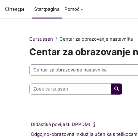
Ga naar hoofdinhoud
Omega
Startpagina
Pomoć
Cursussen
Centar za obrazovanje nastavnika
Centar za obrazovanje 
Cursuscategorieën
Zoek cursussen
Zoek cur
Didaktika povijesti DPPDMI
Odgojno-obrazovna inkluzija učenika s teškoćam