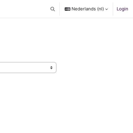
Nederlands ‎(nl)‎
Login
Schakel zoek invoer