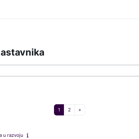
nastavnika
sussen
Pagina 1
Pagina 2
Volgende pagina
1
2
»
a u razvoju