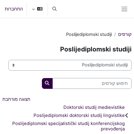
ילוג לתוכן הראשי
התחברות
הצגה או הסתרה של קלט חיפוש
חלון סקירה צדדי
קורסים
Poslijediplomski studiji
Poslijediplomski studiji
קטגוריות קורסים
חיפוש קורסים
חיפוש קורסים
תצוגה מורחבת
Doktorski studij medievistike
Poslijediplomski doktorski studij lingvistike
Poslijediplomski specijalistički studij konferencijskog
prevođenja