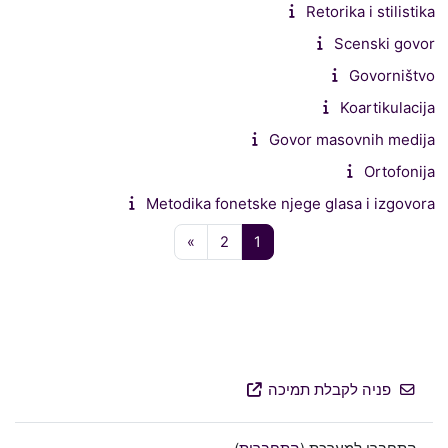
Retorika i stilistika
Scenski govor
Govorništvo
Koartikulacija
Govor masovnih medija
Ortofonija
Metodika fonetske njege glasa i izgovora
עמוד 1
עמוד 2
עמוד הבא
»
2
1
פניה לקבלת תמיכה