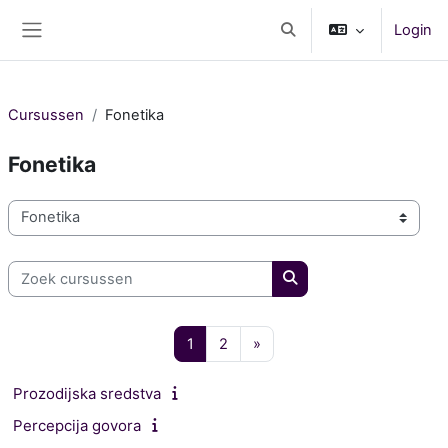
Ga naar hoofdinhoud
Login
Schakel zoek invoer
Zijpaneel
Cursussen
Fonetika
Fonetika
Cursuscategorieën
Zoek cursussen
Zoek cursussen
Pagina 1
Pagina 2
Volgende pagina
1
2
»
Prozodijska sredstva
Percepcija govora