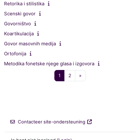
Retorika i stilistika
Scenski govor
Govorništvo
Koartikulacija
Govor masovnih medija
Ortofonija
Metodika fonetske njege glasa i izgovora
Pagina 1
Pagina 2
Volgende pagina
1
2
»
Contacteer site-ondersteuning