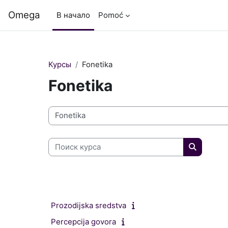
Перейти к основному содержанию
Omega
В начало
Pomoć
Курсы
Fonetika
Fonetika
Категории курсов
Поиск курса
Поиск ку
Prozodijska sredstva
Percepcija govora