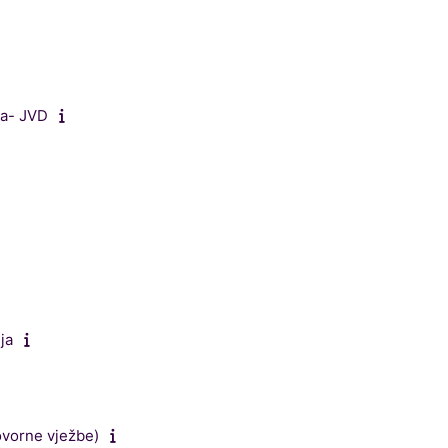
ma- JVD
ja
Govorne vježbe)