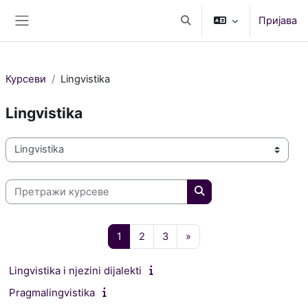
Иди на главни садржај
Пријава
Укључи/искључи поље за
Бочни панел
Курсеви
Lingvistika
Lingvistika
Категорије курсева
Претражи курсеве
Претражи курсеве
Страница 1
Страница 2
Страница 3
Следећа страница
1
2
3
»
Lingvistika i njezini dijalekti
Pragmalingvistika