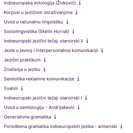
Indoeuropska mitologija (Živković)
Korpusi u jezičnim istraživanjima
Uvod u računalnu lingvistiku
Sociolingvistika (Skelin Horvat)
Indoeuropski jezični tečaj: staroirski II
Jezik u javnoj i interpersonalnoj komunikaciji
Jezični praktikum
Značenja u jeziku
Semiotika reklamne komunikacije
Svahili
Indoeuropski jezični tečaj: staroirski I
Uvod u semiologiju - Andrijašević
Generativna gramatika
Poredbena gramatika indoeuropskih jezika - armenski