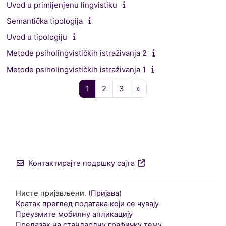
Uvod u primijenjenu lingvistiku
Semantička tipologija
Uvod u tipologiju
Metode psiholingvističkih istraživanja 2
Metode psiholingvističkih istraživanja 1
Страница 1
Страница 2
Страница 3
Следећа страница
1
2
3
»
Контактирајте подршку сајта
Нисте пријављени. (
Пријава
)
Кратак преглед података који се чувају
Преузмите мобилну апликацију
Прелазак на стандардну графичку тему