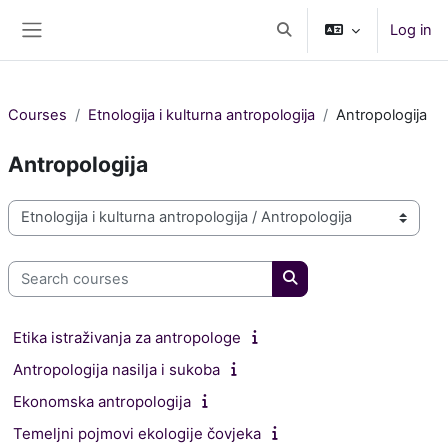
Skip to main content
Log in
Toggle search input
Side panel
Courses
Etnologija i kulturna antropologija
Antropologija
Antropologija
Course categories
Search courses
Search courses
Etika istraživanja za antropologe
Antropologija nasilja i sukoba
Ekonomska antropologija
Temeljni pojmovi ekologije čovjeka