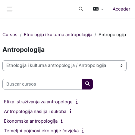
Salta al contenido principal
Acceder
Selector de búsqueda de e
Panel lateral
Cursos
Etnologija i kulturna antropologija
Antropologija
Antropologija
Categorías
Buscar cursos
Buscar cursos
Etika istraživanja za antropologe
Antropologija nasilja i sukoba
Ekonomska antropologija
Temeljni pojmovi ekologije čovjeka