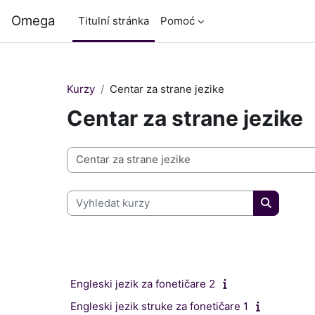
Přejít k hlavnímu obsahu
Omega
Titulní stránka
Pomoć
Kurzy
Centar za strane jezike
Centar za strane jezike
Kategorie kurzů
Vyhledat kurzy
Vyhledat 
Engleski jezik za fonetičare 2
Engleski jezik struke za fonetičare 1