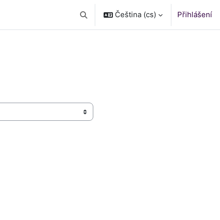
Čeština ‎(cs)‎
Přihlášení
Přepnout vyhledávání