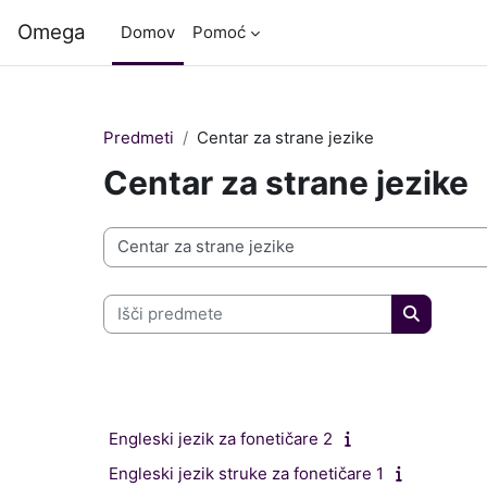
Preskoči na glavno vsebino
Omega
Domov
Pomoć
Predmeti
Centar za strane jezike
Centar za strane jezike
Kategorije predmetov
Išči predmete
Išči pred
Engleski jezik za fonetičare 2
Engleski jezik struke za fonetičare 1