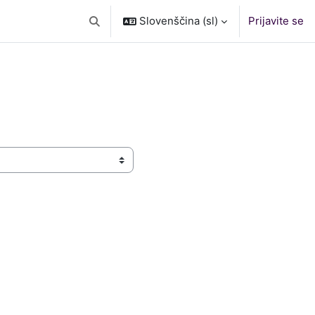
Slovenščina ‎(sl)‎
Prijavite se
Preklopi iskalni vnos